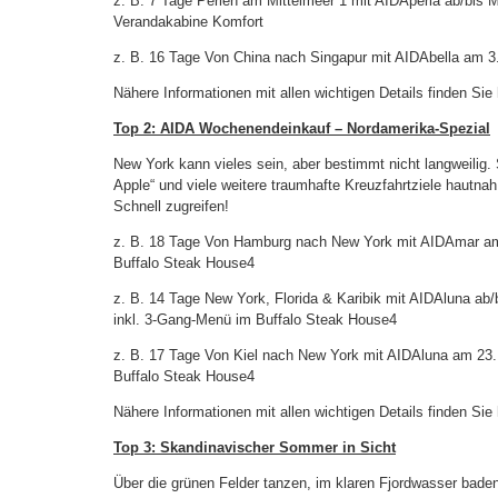
z. B. 7 Tage Perlen am Mittelmeer 1 mit AIDAperla ab/bis Ma
Verandakabine Komfort
z. B. 16 Tage Von China nach Singapur mit AIDAbella am 3. 
Nähere Informationen mit allen wichtigen Details finden Sie 
Top 2: AIDA Wochenendeinkauf – Nordamerika-Spezial
New York kann vieles sein, aber bestimmt nicht langweili
Apple“ und viele weitere traumhafte Kreuzfahrtziele hautna
Schnell zugreifen!
z. B. 18 Tage Von Hamburg nach New York mit AIDAmar am 
Buffalo Steak House4
z. B. 14 Tage New York, Florida & Karibik mit AIDAluna ab
inkl. 3-Gang-Menü im Buffalo Steak House4
z. B. 17 Tage Von Kiel nach New York mit AIDAluna am 23.
Buffalo Steak House4
Nähere Informationen mit allen wichtigen Details finden Sie 
Top 3: Skandinavischer Sommer in Sicht
Über die grünen Felder tanzen, im klaren Fjordwasser ba