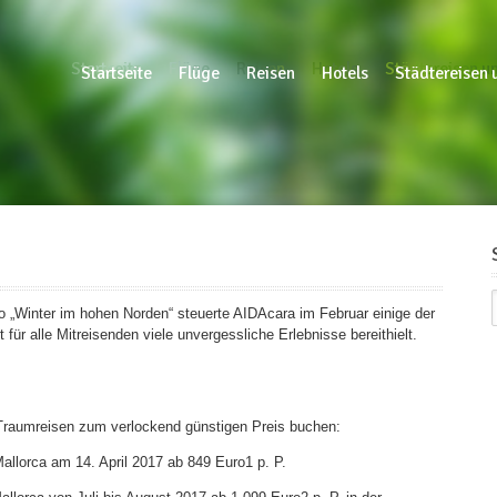
Startseite
Flüge
Reisen
Hotels
Städtereisen un
Startseite
Flüge
Reisen
Hotels
Städtereisen 
o „Winter im hohen Norden“ steuerte AIDAcara im Februar einige der
für alle Mitreisenden viele unvergessliche Erlebnisse bereithielt.
 Traumreisen zum verlockend günstigen Preis buchen:
allorca am 14. April 2017 ab 849 Euro1 p. P.