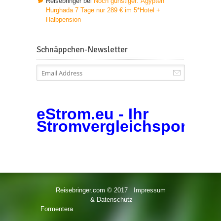
Reisebringer
bei
Noch günstiger: Ägypten
Hurghada 7 Tage nur 289 € im 5*Hotel +
Halbpension
Schnäppchen-Newsletter
eStrom.eu - Ihr
Stromvergleichsportal
Reisebringer.com © 2017
Impressum
& Datenschutz
Formentera