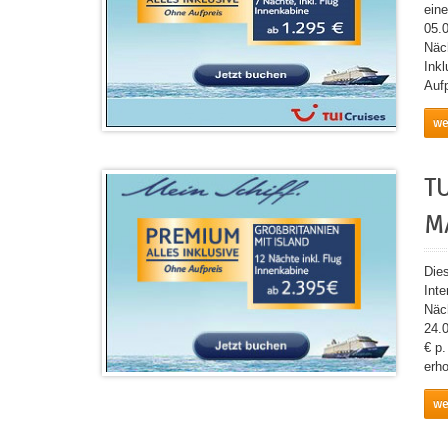
eine
05.
Näc
Inkl
Auf
we
T
M
Die
Int
Näch
24.
€ p
erh
we