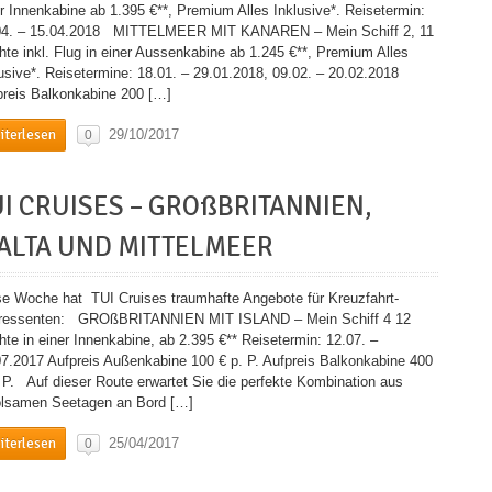
r Innenkabine ab 1.395 €**, Premium Alles Inklusive*. Reisetermin:
04. – 15.04.2018 MITTELMEER MIT KANAREN – Mein Schiff 2, 11
hte inkl. Flug in einer Aussenkabine ab 1.245 €**, Premium Alles
usive*. Reisetermine: 18.01. – 29.01.2018, 09.02. – 20.02.2018
preis Balkonkabine 200 […]
iterlesen
29/10/2017
0
UI CRUISES – GROßBRITANNIEN,
ALTA UND MITTELMEER
se Woche hat TUI Cruises traumhafte Angebote für Kreuzfahrt-
eressenten: GROßBRITANNIEN MIT ISLAND – Mein Schiff 4 12
te in einer Innenkabine, ab 2.395 €** Reisetermin: 12.07. –
07.2017 Aufpreis Außenkabine 100 € p. P. Aufpreis Balkonkabine 400
. P. Auf dieser Route erwartet Sie die perfekte Kombination aus
olsamen Seetagen an Bord […]
iterlesen
25/04/2017
0