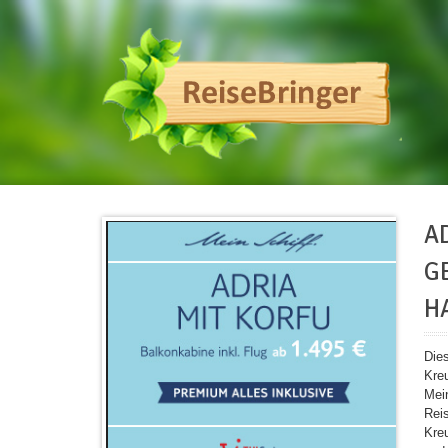
A
G
H
Die
Kre
Mei
Rei
Kre