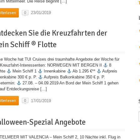
 im Mittelmeer. Die Reise beginnt […]
iterlesen
23/01/2019
0
tdecken Sie die Kreuzfahrten der
in Schiff ® Flotte
se Woche hat TUI Cruises drei traumhafte Angebote der Woche für
e Kreuzfahrt-Interessenten: NORWEGEN MIT BERGEN II
8
hte
Mein Schiff 1
Innenkabine
Ab 1.295 €**
Aufpreis
enkabine 300 € p. P.
Aufpreis Balkonkabine 350 € p. P.
setermin:
27.08. – 04.09.2019 An Bord der Mein Schiff 1 gehen
 auf Entdeckungsreise […]
iterlesen
17/01/2019
0
lloween-Spezial Angebote
TELMEER MIT VALENCIA – Mein Schiff 2, 10 Nächte inkl. Flug in