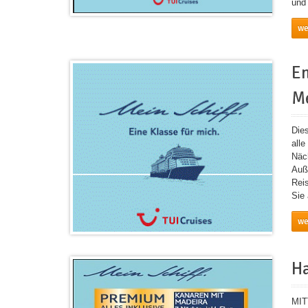
und
we
En
Me
Die
all
Näc
Auß
Rei
Sie
we
Ha
MIT