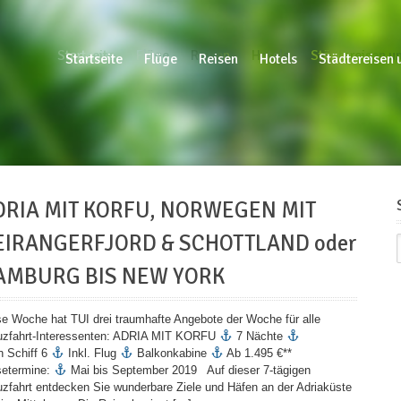
Startseite
Flüge
Reisen
Hotels
Städtereisen un
Startseite
Flüge
Reisen
Hotels
Städtereisen 
DRIA MIT KORFU, NORWEGEN MIT
EIRANGERFJORD & SCHOTTLAND oder
AMBURG BIS NEW YORK
se Woche hat TUI drei traumhafte Angebote der Woche für alle
uzfahrt-Interessenten: ADRIA MIT KORFU
7 Nächte
n Schiff 6
Inkl. Flug
Balkonkabine
Ab 1.495 €**
setermine:
Mai bis September 2019 Auf dieser 7-tägigen
uzfahrt entdecken Sie wunderbare Ziele und Häfen an der Adriaküste