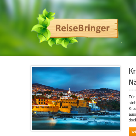
Kr
Nä
Für
ste
Kre
aus
doc
we