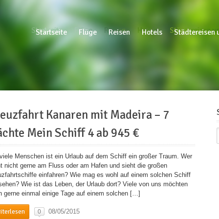
Startseite
Flüge
Reisen
Hotels
Städtereisen un
Startseite
Flüge
Reisen
Hotels
Städtereisen 
euzfahrt Kanaren mit Madeira – 7
chte Mein Schiff 4 ab 945 €
 viele Menschen ist ein Urlaub auf dem Schiff ein großer Traum. Wer
ht nicht gerne am Fluss oder am Hafen und sieht die großen
uzfahrtschiffe einfahren? Wie mag es wohl auf einem solchen Schiff
sehen? Wie ist das Leben, der Urlaub dort? Viele von uns möchten
h gerne einmal einige Tage auf einem solchen […]
iterlesen
08/05/2015
0