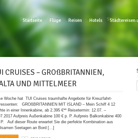
Startseite
Flüge
Reisen
Hotels
Städtereisen un
Startseite
Flüge
Reisen
Hotels
Städtereisen 
UI CRUISES – GROßBRITANNIEN,
ALTA UND MITTELMEER
se Woche hat TUI Cruises traumhafte Angebote für Kreuzfahrt-
eressenten: GROßBRITANNIEN MIT ISLAND – Mein Schiff 4 12
te in einer Innenkabine, ab 2.395 €** Reisetermin: 12.07. –
07.2017 Aufpreis Außenkabine 100 € p. P. Aufpreis Balkonkabine 400
. P. Auf dieser Route erwartet Sie die perfekte Kombination aus
olsamen Seetagen an Bord […]