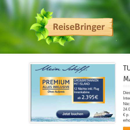
T
M
Die
Int
Näch
24.
€ p
erh